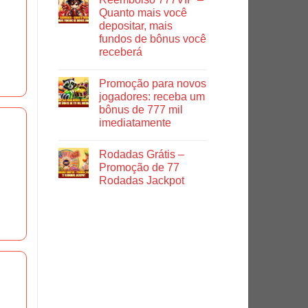
Bônus
Quanto mais você
de
depositar, mais
Convite
Amigos-
fundos de bônus você
Programa
receberá
de
Promoção
Nenhum
com
comentário
Comissão
Promoção para novos
em
de
Reembolso
jogadores: receba um
0,2%
777VIP
bônus de 777 mil
–
Quanto
imediatamente
mais
você
Nenhum
depositar,
comentário
Rodadas Grátis –
em
mais
Promoção
fundos
Promoção de 77
para
de
Rodadas Jackpot
novos
bônus
jogadores:
você
Nenhum
receba
receberá
comentário
um
em
bônus
Rodadas
de
Grátis
777
–
mil
Promoção
imediatamente
de
77
Rodadas
Jackpot