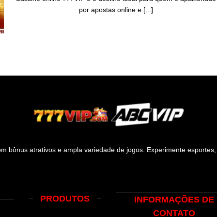
por apostas online e [...]
m bônus atrativos e ampla variedade de jogos. Experimente esportes, c
PRODUTOS
INFORMAÇÕES DE
CONTATO