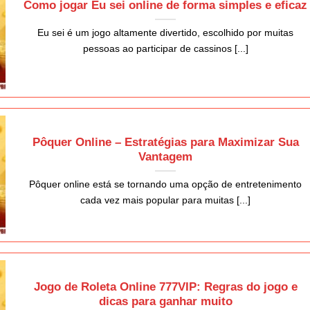
Como jogar Eu sei online de forma simples e eficaz
Eu sei é um jogo altamente divertido, escolhido por muitas
pessoas ao participar de cassinos [...]
Pôquer Online – Estratégias para Maximizar Sua
Vantagem
Pôquer online está se tornando uma opção de entretenimento
cada vez mais popular para muitas [...]
Jogo de Roleta Online 777VIP: Regras do jogo e
dicas para ganhar muito