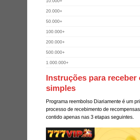
10.000+
20.000+
50.000+
100.000+
200.000+
500.000+
1.000.000+
Instruções para receber
simples
Programa reembolso Diariamente é um privi
processo de recebimento de recompensas f
contido apenas nas 3 etapas seguintes.