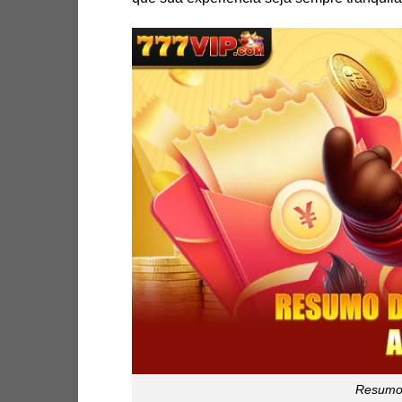
Resumo 