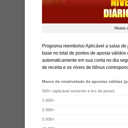
Níveis 
Programa reembolso Aplicável a salas de 
base no total de pontos de aposta válidos
automaticamente em sua conta no dia seg
de receita e os níveis de bônus correspon
Marco de rotatividade de apostas válidas (
500+ (aplicável somente a tiro de peixe)
1.000+
2.000+
5.000+