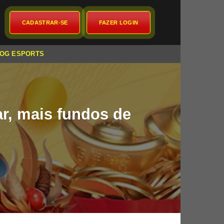
CADASTRAR-SE
FAZER LOGIN
OG ESPORTS
r, mais fundos de