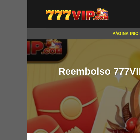
Skip
to
content
PÁGINA INIC
Reembolso 777VIP