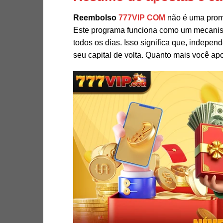
Reembolso
777VIP COM
não é uma promo
Este programa funciona como um mecanism
todos os dias. Isso significa que, indepe
seu capital de volta. Quanto mais você ap