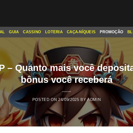
IAL
GUIA
CASSINO
LOTERIA
CAÇA-NÍQUEIS
PROMOÇÃO
BL
 – Quanto mais você deposita
bônus você receberá
POSTED ON
24/09/2025
BY
ADMIN