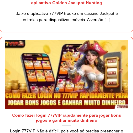
aplicativo Golden Jackpot Hunting
Baixe o aplicativo 777VIP trouxe um cassino Jackpot 5
estrelas para dispositivos móveis. A versão [...]
Como fazer login 777VIP rapidamente para jogar bons
jogos e ganhar muito dinheiro
Login 777VIP Não é difícil, pois você só precisa preencher o