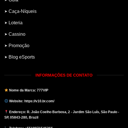
Caça-Níqueis
Loteria
Cassino
Promoção
Blog eSports
INFORMAÇÕES DE CONTATO
Nome da Marca: 777VIP
Website:
https://v10.br.com/
Endereço: R. João Coelho Barbosa, 2 - Jardim São Luís, São Paulo -
SP, 05843-280, Brazil