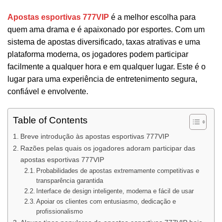
Apostas esportivas 777VIP
é a melhor escolha para
quem ama drama e é apaixonado por esportes. Com um
sistema de apostas diversificado, taxas atrativas e uma
plataforma moderna, os jogadores podem participar
facilmente a qualquer hora e em qualquer lugar. Este é o
lugar para uma experiência de entretenimento segura,
confiável e envolvente.
Table of Contents
Breve introdução às apostas esportivas 777VIP
Razões pelas quais os jogadores adoram participar das
apostas esportivas 777VIP
Probabilidades de apostas extremamente competitivas e
transparência garantida
Interface de design inteligente, moderna e fácil de usar
Apoiar os clientes com entusiasmo, dedicação e
profissionalismo