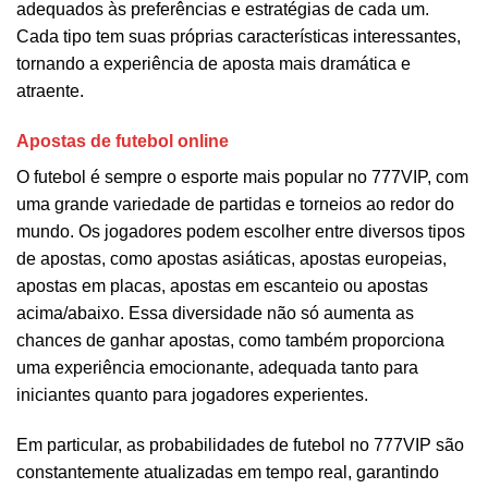
adequados às preferências e estratégias de cada um.
Cada tipo tem suas próprias características interessantes,
tornando a experiência de aposta mais dramática e
atraente.
Apostas de futebol online
O futebol é sempre o esporte mais popular no 777VIP, com
uma grande variedade de partidas e torneios ao redor do
mundo. Os jogadores podem escolher entre diversos tipos
de apostas, como apostas asiáticas, apostas europeias,
apostas em placas, apostas em escanteio ou apostas
acima/abaixo. Essa diversidade não só aumenta as
chances de ganhar apostas, como também proporciona
uma experiência emocionante, adequada tanto para
iniciantes quanto para jogadores experientes.
Em particular, as probabilidades de futebol no 777VIP são
constantemente atualizadas em tempo real, garantindo