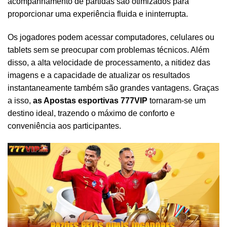
acompanhamento de partidas são otimizados para
proporcionar uma experiência fluida e ininterrupta.
Os jogadores podem acessar computadores, celulares ou
tablets sem se preocupar com problemas técnicos. Além
disso, a alta velocidade de processamento, a nitidez das
imagens e a capacidade de atualizar os resultados
instantaneamente também são grandes vantagens. Graças
a isso,
as Apostas esportivas 777VIP
tornaram-se um
destino ideal, trazendo o máximo de conforto e
conveniência aos participantes.