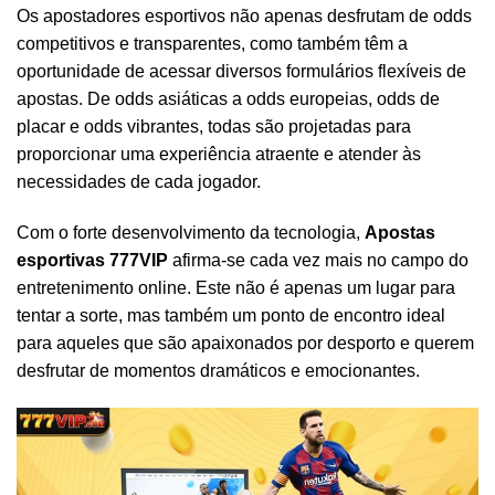
Os apostadores esportivos não apenas desfrutam de odds
competitivos e transparentes, como também têm a
oportunidade de acessar diversos formulários flexíveis de
apostas. De odds asiáticas a odds europeias, odds de
placar e odds vibrantes, todas são projetadas para
proporcionar uma experiência atraente e atender às
necessidades de cada jogador.
Com o forte desenvolvimento da tecnologia,
Apostas
esportivas 777VIP
afirma-se cada vez mais no campo do
entretenimento online. Este não é apenas um lugar para
tentar a sorte, mas também um ponto de encontro ideal
para aqueles que são apaixonados por desporto e querem
desfrutar de momentos dramáticos e emocionantes.