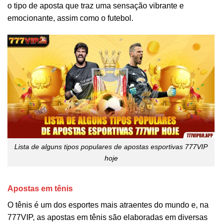
o tipo de aposta que traz uma sensação vibrante e
emocionante, assim como o futebol.
Lista de alguns tipos populares de apostas esportivas 777VIP
hoje
Apostas em tênis
O tênis é um dos esportes mais atraentes do mundo e, na
777VIP, as apostas em tênis são elaboradas em diversas