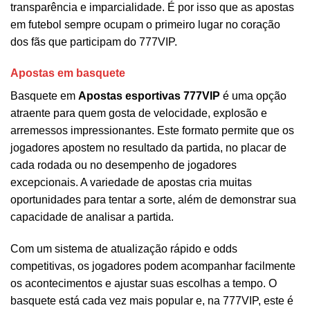
transparência e imparcialidade. É por isso que as apostas
em futebol sempre ocupam o primeiro lugar no coração
dos fãs que participam do 777VIP.
Apostas em basquete
Basquete em
Apostas esportivas 777VIP
é uma opção
atraente para quem gosta de velocidade, explosão e
arremessos impressionantes. Este formato permite que os
jogadores apostem no resultado da partida, no placar de
cada rodada ou no desempenho de jogadores
excepcionais. A variedade de apostas cria muitas
oportunidades para tentar a sorte, além de demonstrar sua
capacidade de analisar a partida.
Com um sistema de atualização rápido e odds
competitivas, os jogadores podem acompanhar facilmente
os acontecimentos e ajustar suas escolhas a tempo. O
basquete está cada vez mais popular e, na 777VIP, este é