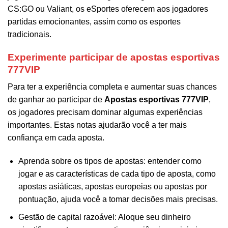
CS:GO ou Valiant, os eSportes oferecem aos jogadores
partidas emocionantes, assim como os esportes
tradicionais.
Experimente participar de apostas esportivas
777VIP
Para ter a experiência completa e aumentar suas chances
de ganhar ao participar de
Apostas esportivas 777VIP
,
os jogadores precisam dominar algumas experiências
importantes. Estas notas ajudarão você a ter mais
confiança em cada aposta.
Aprenda sobre os tipos de apostas: entender como
jogar e as características de cada tipo de aposta, como
apostas asiáticas, apostas europeias ou apostas por
pontuação, ajuda você a tomar decisões mais precisas.
Gestão de capital razoável: Aloque seu dinheiro