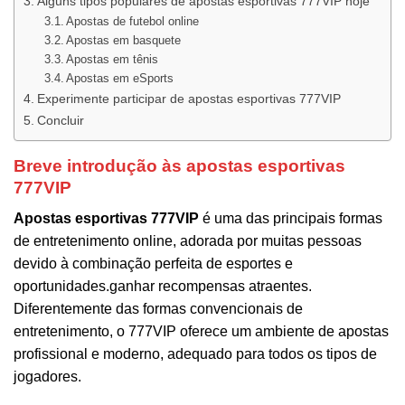
Alguns tipos populares de apostas esportivas 777VIP hoje
Apostas de futebol online
Apostas em basquete
Apostas em tênis
Apostas em eSports
Experimente participar de apostas esportivas 777VIP
Concluir
Breve introdução às apostas esportivas
777VIP
Apostas esportivas 777VIP
é uma das principais formas
de entretenimento online, adorada por muitas pessoas
devido à combinação perfeita de esportes e
oportunidades.ganhar recompensas atraentes.
Diferentemente das formas convencionais de
entretenimento, o 777VIP oferece um ambiente de apostas
profissional e moderno, adequado para todos os tipos de
jogadores.