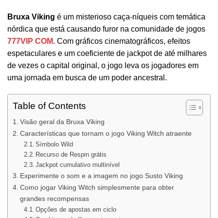
Bruxa Viking
é um misterioso caça-níqueis com temática
nórdica que está causando furor na comunidade de jogos
777VIP COM
. Com gráficos cinematográficos, efeitos
espetaculares e um coeficiente de jackpot de até milhares
de vezes o capital original, o jogo leva os jogadores em
uma jornada em busca de um poder ancestral.
Table of Contents
Visão geral da Bruxa Viking
Características que tornam o jogo Viking Witch atraente
Símbolo Wild
Recurso de Respin grátis
Jackpot cumulativo multinível
Experimente o som e a imagem no jogo Susto Viking
Como jogar Viking Witch simplesmente para obter
grandes recompensas
Opções de apostas em ciclo