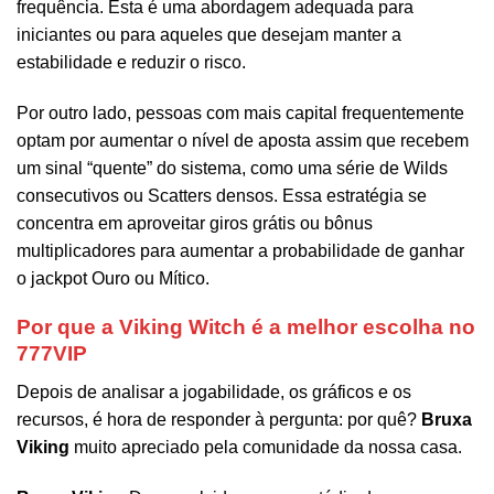
frequência. Esta é uma abordagem adequada para
iniciantes ou para aqueles que desejam manter a
estabilidade e reduzir o risco.
Por outro lado, pessoas com mais capital frequentemente
optam por aumentar o nível de aposta assim que recebem
um sinal “quente” do sistema, como uma série de Wilds
consecutivos ou Scatters densos. Essa estratégia se
concentra em aproveitar giros grátis ou bônus
multiplicadores para aumentar a probabilidade de ganhar
o jackpot Ouro ou Mítico.
Por que a Viking Witch é a melhor escolha no
777VIP
Depois de analisar a jogabilidade, os gráficos e os
recursos, é hora de responder à pergunta: por quê?
Bruxa
Viking
muito apreciado pela comunidade da nossa casa.