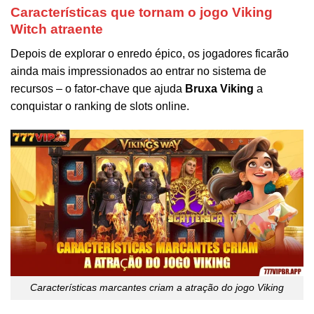
Características que tornam o jogo Viking
Witch atraente
Depois de explorar o enredo épico, os jogadores ficarão
ainda mais impressionados ao entrar no sistema de
recursos – o fator-chave que ajuda
Bruxa Viking
a
conquistar o ranking de slots online.
Características marcantes criam a atração do jogo Viking