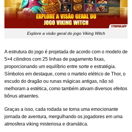
Explore a visão geral do jogo Viking Witch
A estrutura do jogo é projetada de acordo com o modelo de
5×4 cilindros com 25 linhas de pagamento fixas,
proporcionando um equilíbrio entre sorte e estratégia.
Símbolos em destaque, como o martelo elétrico de Thor, o
escudo do dragão ou runas mágicas antigas, não só
melhoram a estética, como também ativam diversos efeitos
bônus atraentes.
Graças a isso, cada rodada se torna uma emocionante
jornada de aventura, mergulhando os jogadores em uma
atmosfera viking misteriosa e dramática.