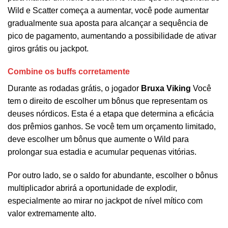
Wild e Scatter começa a aumentar, você pode aumentar
gradualmente sua aposta para alcançar a sequência de
pico de pagamento, aumentando a possibilidade de ativar
giros grátis ou jackpot.
Combine os buffs corretamente
Durante as rodadas grátis, o jogador
Bruxa Viking
Você
tem o direito de escolher um bônus que representam os
deuses nórdicos. Esta é a etapa que determina a eficácia
dos prêmios ganhos. Se você tem um orçamento limitado,
deve escolher um bônus que aumente o Wild para
prolongar sua estadia e acumular pequenas vitórias.
Por outro lado, se o saldo for abundante, escolher o bônus
multiplicador abrirá a oportunidade de explodir,
especialmente ao mirar no jackpot de nível mítico com
valor extremamente alto.