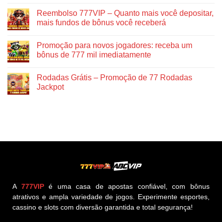
Nenhum
para
comentário
Jogadores
Reembolso 777VIP – Quanto mais você depositar,
em
TOP
Bônus
mais fundos de bônus você receberá
de
Convite
Nenhum
Amigos-
comentário
Promoção para novos jogadores: receba um
Programa
em
de
Reembolso
bônus de 777 mil imediatamente
Promoção
777VIP
com
–
Nenhum
Comissão
Quanto
comentário
Rodadas Grátis – Promoção de 77 Rodadas
de
mais
em
0,2%
você
Promoção
Jackpot
depositar,
para
mais
novos
Nenhum
fundos
jogadores:
comentário
de
receba
em
bônus
um
Rodadas
você
bônus
Grátis
receberá
de
–
777
Promoção
mil
de
imediatamente
77
Rodadas
Jackpot
A
777VIP
é uma casa de apostas confiável, com bônus
atrativos e ampla variedade de jogos. Experimente esportes,
cassino e slots com diversão garantida e total segurança!