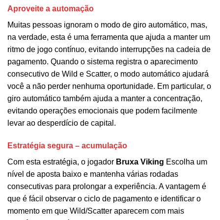
Aproveite a automação
Muitas pessoas ignoram o modo de giro automático, mas,
na verdade, esta é uma ferramenta que ajuda a manter um
ritmo de jogo contínuo, evitando interrupções na cadeia de
pagamento. Quando o sistema registra o aparecimento
consecutivo de Wild e Scatter, o modo automático ajudará
você a não perder nenhuma oportunidade. Em particular, o
giro automático também ajuda a manter a concentração,
evitando operações emocionais que podem facilmente
levar ao desperdício de capital.
Estratégia segura – acumulação
Com esta estratégia, o jogador
Bruxa Viking
Escolha um
nível de aposta baixo e mantenha várias rodadas
consecutivas para prolongar a experiência. A vantagem é
que é fácil observar o ciclo de pagamento e identificar o
momento em que Wild/Scatter aparecem com mais