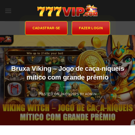
Skip
to
content
CADASTRAR-SE
FAZER LOGIN
Bruxa Viking – Jogo de caça-níqueis
mítico com grande prêmio
POSTED ON
24/09/2025
BY
ADMIN