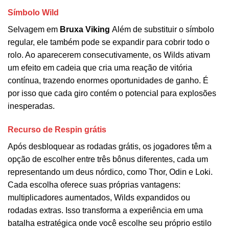
Símbolo Wild
Selvagem em
Bruxa Viking
Além de substituir o símbolo
regular, ele também pode se expandir para cobrir todo o
rolo. Ao aparecerem consecutivamente, os Wilds ativam
um efeito em cadeia que cria uma reação de vitória
contínua, trazendo enormes oportunidades de ganho. É
por isso que cada giro contém o potencial para explosões
inesperadas.
Recurso de Respin grátis
Após desbloquear as rodadas grátis, os jogadores têm a
opção de escolher entre três bônus diferentes, cada um
representando um deus nórdico, como Thor, Odin e Loki.
Cada escolha oferece suas próprias vantagens:
multiplicadores aumentados, Wilds expandidos ou
rodadas extras. Isso transforma a experiência em uma
batalha estratégica onde você escolhe seu próprio estilo