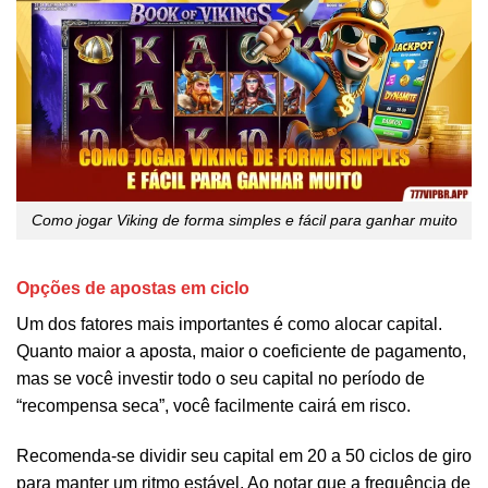
Como jogar Viking de forma simples e fácil para ganhar muito
Opções de apostas em ciclo
Um dos fatores mais importantes é como alocar capital.
Quanto maior a aposta, maior o coeficiente de pagamento,
mas se você investir todo o seu capital no período de
“recompensa seca”, você facilmente cairá em risco.
Recomenda-se dividir seu capital em 20 a 50 ciclos de giro
para manter um ritmo estável. Ao notar que a frequência de