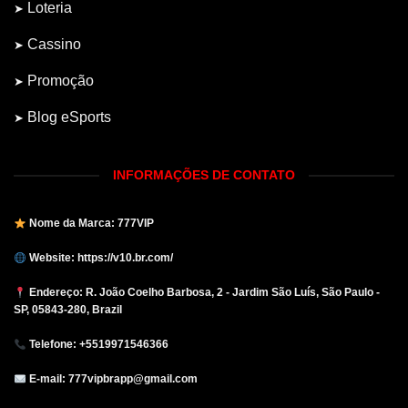
Loteria
Cassino
Promoção
Blog eSports
INFORMAÇÕES DE CONTATO
Nome da Marca: 777VIP
Website:
https://v10.br.com/
Endereço: R. João Coelho Barbosa, 2 - Jardim São Luís, São Paulo -
SP, 05843-280, Brazil
Telefone: +5519971546366
E-mail:
777vipbrapp@gmail.com