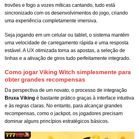
trovões e fogo a vozes míticas cantando, tudo está
sincronizado com os desenvolvimentos do jogo, criando
uma experiência completamente imersiva.
Seja jogando em um celular ou tablet, o sistema mantém
uma velocidade de carregamento rápida e uma resposta
estável. A UX otimizada torna as apostas, a seleção de
linhas e a ativação de giros tudo perfeitamente integrado.
Como jogar Viking Witch simplesmente para
obter grandes recompensas
Da perspectiva de um novato, o processo de integração
Bruxa Viking
é bastante prático graças à interface intuitiva
e às regras claras. No entanto, para alcançar grandes
recompensas, como o jackpot, os jogadores precisam
dominar alguns princípios estratégicos básicos.