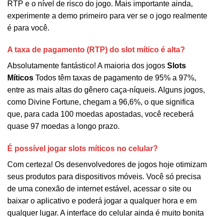
RTP e o nível de risco do jogo. Mais importante ainda,
experimente a demo primeiro para ver se o jogo realmente
é para você.
A taxa de pagamento (RTP) do slot mítico é alta?
Absolutamente fantástico! A maioria dos jogos
Slots
Míticos
Todos têm taxas de pagamento de 95% a 97%,
entre as mais altas do gênero caça-níqueis. Alguns jogos,
como Divine Fortune, chegam a 96,6%, o que significa
que, para cada 100 moedas apostadas, você receberá
quase 97 moedas a longo prazo.
É possível jogar slots míticos no celular?
Com certeza! Os desenvolvedores de jogos hoje otimizam
seus produtos para dispositivos móveis. Você só precisa
de uma conexão de internet estável, acessar o site ou
baixar o aplicativo e poderá jogar a qualquer hora e em
qualquer lugar. A interface do celular ainda é muito bonita