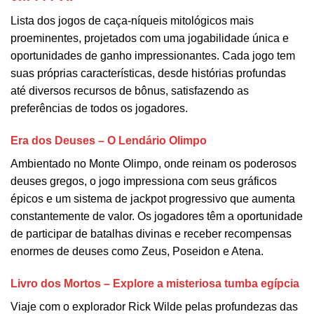
Lista dos jogos de caça-níqueis mitológicos mais
proeminentes, projetados com uma jogabilidade única e
oportunidades de ganho impressionantes. Cada jogo tem
suas próprias características, desde histórias profundas
até diversos recursos de bônus, satisfazendo as
preferências de todos os jogadores.
Era dos Deuses – O Lendário Olimpo
Ambientado no Monte Olimpo, onde reinam os poderosos
deuses gregos, o jogo impressiona com seus gráficos
épicos e um sistema de jackpot progressivo que aumenta
constantemente de valor. Os jogadores têm a oportunidade
de participar de batalhas divinas e receber recompensas
enormes de deuses como Zeus, Poseidon e Atena.
Livro dos Mortos – Explore a misteriosa tumba egípcia
Viaje com o explorador Rick Wilde pelas profundezas das