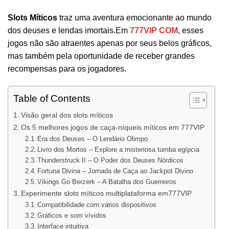
Slots Míticos
traz uma aventura emocionante ao mundo
dos deuses e lendas imortais.Em
777VIP COM
, esses
jogos não são atraentes apenas por seus belos gráficos,
mas também pela oportunidade de receber grandes
recompensas para os jogadores.
Table of Contents
Visão geral dos slots míticos
Os 5 melhores jogos de caça-níqueis míticos em 777VIP
Era dos Deuses – O Lendário Olimpo
Livro dos Mortos – Explore a misteriosa tumba egípcia
Thunderstruck II – O Poder dos Deuses Nórdicos
Fortuna Divina – Jornada de Caça ao Jackpot Divino
Vikings Go Berzerk – A Batalha dos Guerreiros
Experimente slots míticos multiplataforma em777VIP
Compatibilidade com vários dispositivos
Gráficos e som vívidos
Interface intuitiva