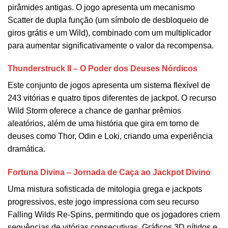
pirâmides antigas. O jogo apresenta um mecanismo
Scatter de dupla função (um símbolo de desbloqueio de
giros grátis e um Wild), combinado com um multiplicador
para aumentar significativamente o valor da recompensa.
Thunderstruck II – O Poder dos Deuses Nórdicos
Este conjunto de jogos apresenta um sistema flexível de
243 vitórias e quatro tipos diferentes de jackpot. O recurso
Wild Storm oferece a chance de ganhar prêmios
aleatórios, além de uma história que gira em torno de
deuses como Thor, Odin e Loki, criando uma experiência
dramática.
Fortuna Divina – Jornada de Caça ao Jackpot Divino
Uma mistura sofisticada de mitologia grega e jackpots
progressivos, este jogo impressiona com seu recurso
Falling Wilds Re-Spins, permitindo que os jogadores criem
sequências de vitórias consecutivas. Gráficos 3D nítidos e