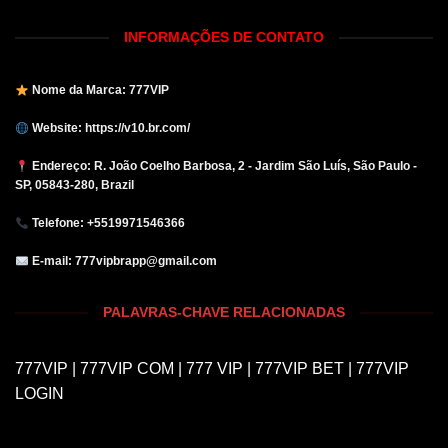
INFORMAÇÕES DE CONTATO
Nome da Marca: 777VIP
Website:
https://v10.br.com/
Endereço: R. João Coelho Barbosa, 2 - Jardim São Luís, São Paulo -
SP, 05843-280, Brazil
Telefone: +5519971546366
E-mail:
777vipbrapp@gmail.com
PALAVRAS-CHAVE RELACIONADAS
777VIP | 777VIP COM | 777 VIP | 777VIP BET | 777VIP
LOGIN