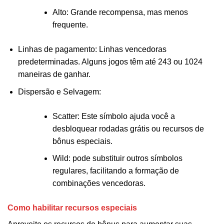
Alto: Grande recompensa, mas menos
frequente.
Linhas de pagamento: Linhas vencedoras
predeterminadas. Alguns jogos têm até 243 ou 1024
maneiras de ganhar.
Dispersão e Selvagem:
Scatter: Este símbolo ajuda você a
desbloquear rodadas grátis ou recursos de
bônus especiais.
Wild: pode substituir outros símbolos
regulares, facilitando a formação de
combinações vencedoras.
Como habilitar recursos especiais